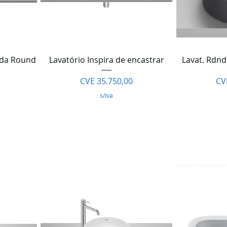
da
Visualização rápida
Visua
ada Round
Lavatório Inspira de encastrar
Lavat. Rdn
Preço
Pr
CVE 35.750,00
CV
s/iva