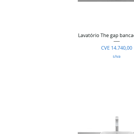
Visualização rápi
Lavatório The gap banc
Preço
CVE 14.740,00
s/iva