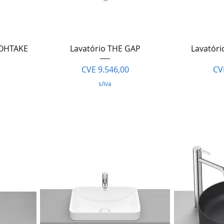
da
Visualização rápida
Visua
 OHTAKE
Lavatório THE GAP
Lavatóri
Preço
Pr
CVE 9.546,00
CV
s/iva