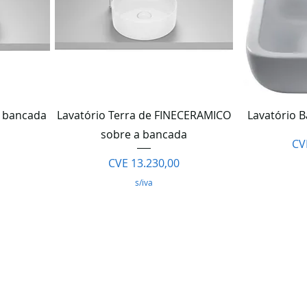
da
Visualização rápida
Visua
a bancada
Lavatório Terra de FINECERAMICO
Lavatório 
sobre a bancada
Pr
CV
Preço
CVE 13.230,00
s/iva