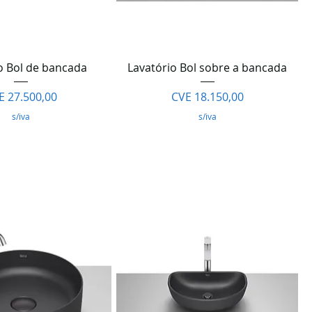
lização rápida
Visualização rápida
o Bol de bancada
Lavatório Bol sobre a bancada
eço
Preço
E 27.500,00
CVE 18.150,00
s/iva
s/iva