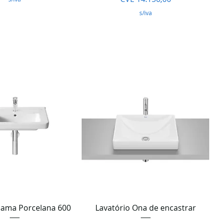
s/iva
lização rápida
Visualização rápida
Dama Porcelana 600
Lavatório Ona de encastrar