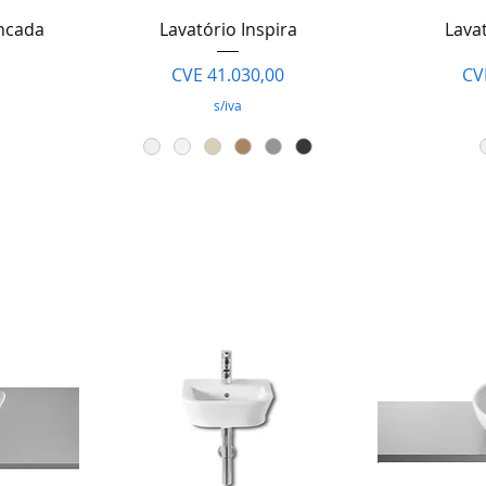
da
Visualização rápida
Visua
ancada
Lavatório Inspira
Lava
Preço
Pr
CVE 41.030,00
CV
s/iva