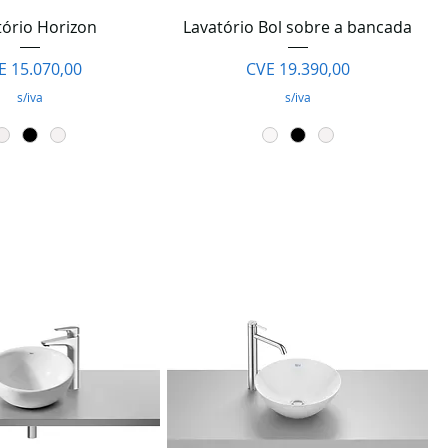
lização rápida
Visualização rápida
tório Horizon
Lavatório Bol sobre a bancada
eço
Preço
E 15.070,00
CVE 19.390,00
s/iva
s/iva