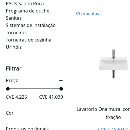
de porcelana vitrificada,
PACK Sanita Roca
Programa de duche
35 produtos
Sanitas
Sistemas de instalação
Torneiras
Torneiras de cozinha
Urinóis
Filtrar
Preço
CVE 4.225
CVE 41.030
Visualização rápi
Lavatório Ona mural co
Cor
fixação
Produtos opcionais
Preço
CVE 12.820,00