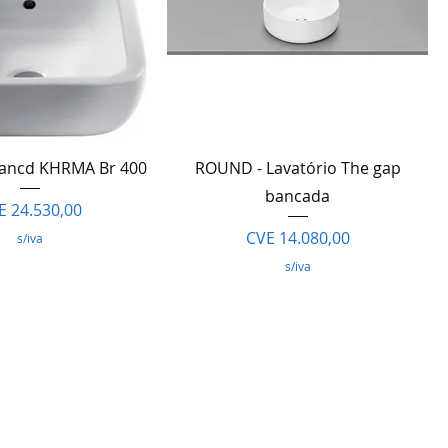
lização rápida
Visualização rápida
Bancd KHRMA Br 400
ROUND - Lavatório The gap
bancada
eço
E 24.530,00
Preço
CVE 14.080,00
s/iva
s/iva