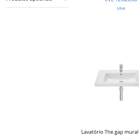
s/iva
lavatório com semi
coluna
Visualização rápi
Lavatório The gap mural