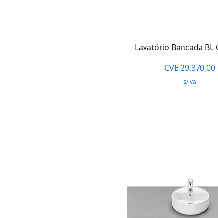
Visualização rápi
Lavatório Bancada BL
Preço
CVE 29.370,00
s/iva