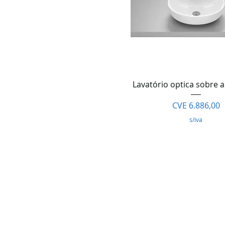
Visualização rápi
Lavatório optica sobre 
Preço
CVE 6.886,00
s/iva