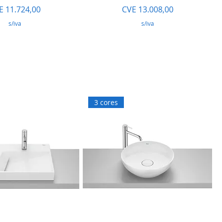
eço
Preço
E 11.724,00
CVE 13.008,00
s/iva
s/iva
3 cores