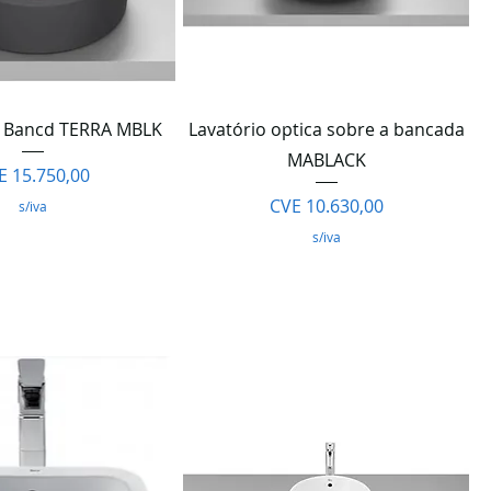
lização rápida
Visualização rápida
d Bancd TERRA MBLK
Lavatório optica sobre a bancada
MABLACK
eço
E 15.750,00
Preço
CVE 10.630,00
s/iva
s/iva