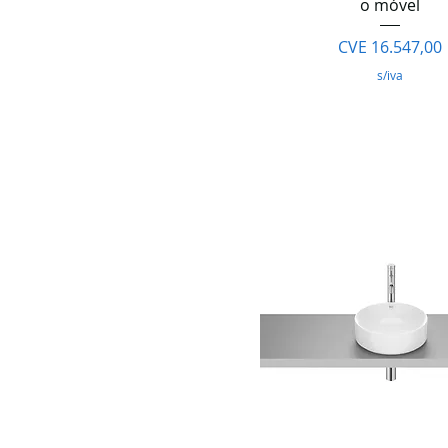
o móvel
Preço
CVE 16.547,00
s/iva