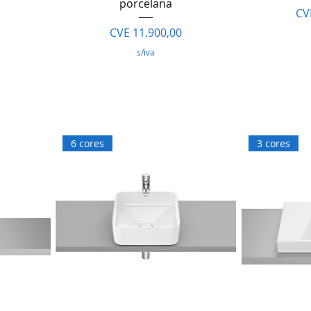
porcelana
Pr
CV
Preço
CVE 11.900,00
s/iva
6 cores
3 cores