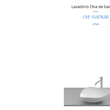
Visualização rápi
Lavatório Ona de b
Preço
CVE 15.878,00
s/iva