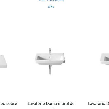
s/iva
da
Visualização rápida
Visua
 ou sobre
Lavatório Dama mural de
Lavatório 