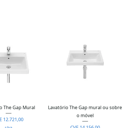
Ordenar:
Recomendado
lização rápida
Visualização rápida
io The Gap Mural
Lavatório The Gap mural ou sobre
o móvel
eço
E 12.721,00
Preço
CVE 14.156,00
s/iva