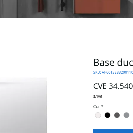
Base du
SKU: AP6013E8320011
CVE 34.540
s/iva
Cor
*