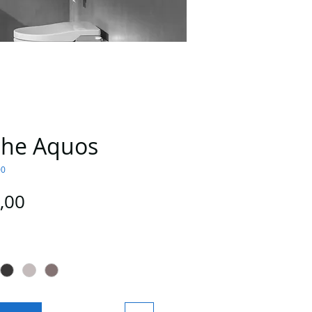
che Aquos
00
Preço
,00