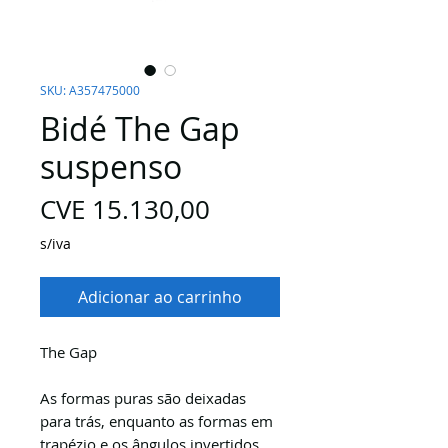
SKU: A357475000
Bidé The Gap
suspenso
Preço
CVE 15.130,00
s/iva
Adicionar ao carrinho
The Gap
As formas puras são deixadas
para trás, enquanto as formas em
trapézio e os ângulos invertidos