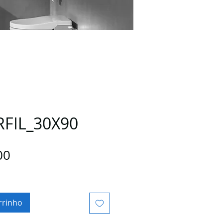
FIL_30X90
Preço
00
rrinho