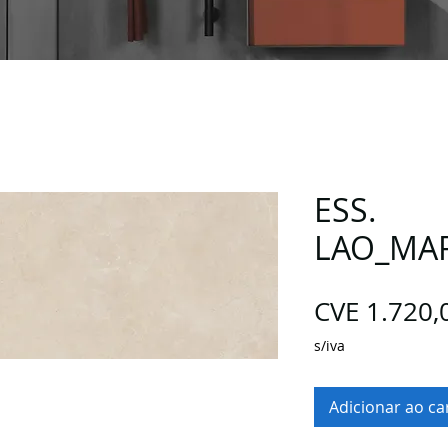
ESS.
LAO_MAR
CVE 1.720,
s/iva
Adicionar ao ca