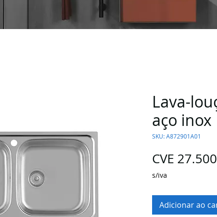
Lava-lou
aço inox
SKU: A872901A01
CVE 27.500
s/iva
Adicionar ao ca