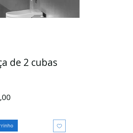
ça de 2 cubas
Preço
,00
rrinho