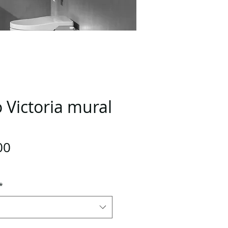
 Victoria mural
Preço
00
*