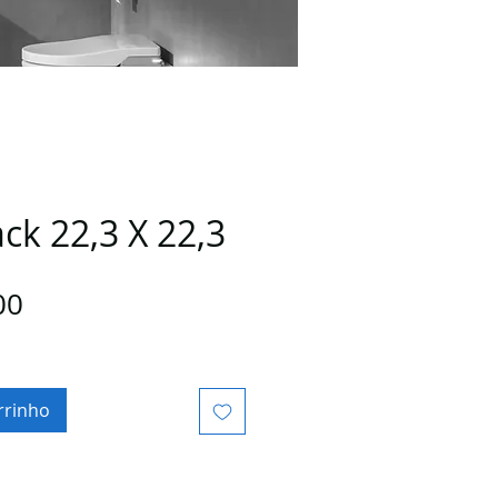
ck 22,3 X 22,3
Preço
00
rrinho