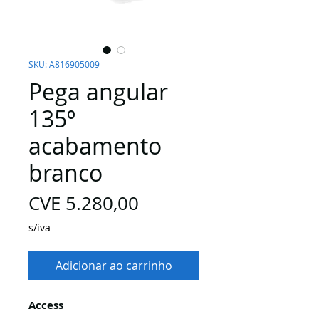
SKU: A816905009
Pega angular
135º
acabamento
branco
Preço
CVE 5.280,00
s/iva
Adicionar ao carrinho
Access