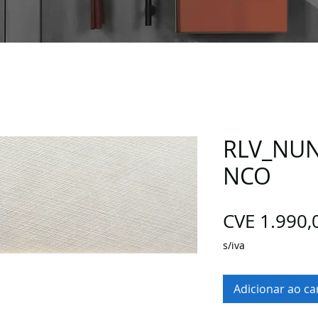
RLV_NUN
NCO
CVE 1.990,
s/iva
Adicionar ao ca