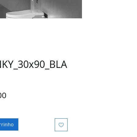
KY_30x90_BLA
Preço
00
rrinho