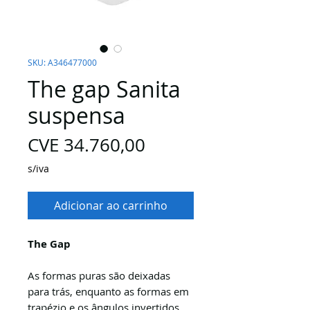
SKU: A346477000
The gap Sanita
suspensa
Preço
CVE 34.760,00
s/iva
Adicionar ao carrinho
The Gap
As formas puras são deixadas
para trás, enquanto as formas em
trapézio e os ângulos invertidos