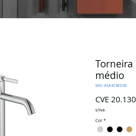
Torneira
médio
SKU: A5A3C9EC00
CVE 20.130
s/iva
Cor
*